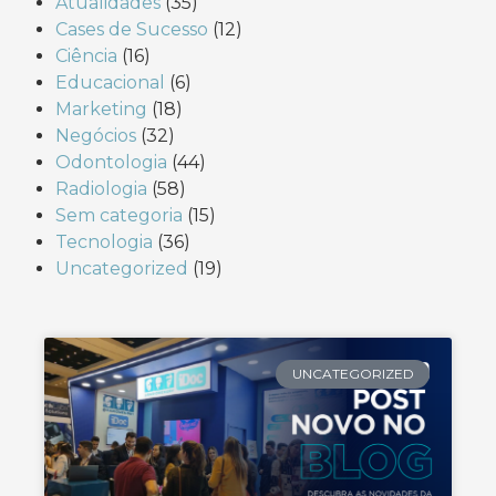
Atualidades
(35)
Cases de Sucesso
(12)
Ciência
(16)
Educacional
(6)
Marketing
(18)
Negócios
(32)
Odontologia
(44)
Radiologia
(58)
Sem categoria
(15)
Tecnologia
(36)
Uncategorized
(19)
UNCATEGORIZED