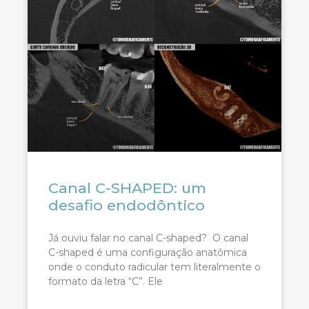
Canal C-SHAPED: um
desafio endodôntico
Já ouviu falar no canal C-shaped? O canal
C-shaped é uma configuração anatômica
onde o conduto radicular tem literalmente o
formato da letra “C”. Ele