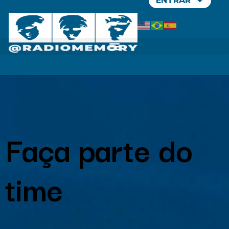
ENTRAR
Faça parte do
time