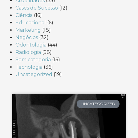
Atualidades
(35)
Cases de Sucesso
(12)
Ciência
(16)
Educacional
(6)
Marketing
(18)
Negócios
(32)
Odontologia
(44)
Radiologia
(58)
Sem categoria
(15)
Tecnologia
(36)
Uncategorized
(19)
UNCATEGORIZED