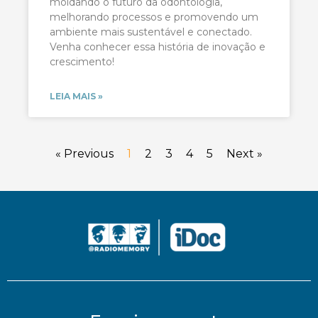
moldando o futuro da odontologia,
melhorando processos e promovendo um
ambiente mais sustentável e conectado.
Venha conhecer essa história de inovação e
crescimento!
LEIA MAIS »
« Previous
1
2
3
4
5
Next »