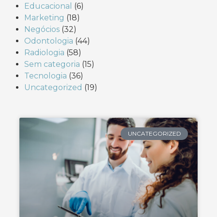
Educacional
(6)
Marketing
(18)
Negócios
(32)
Odontologia
(44)
Radiologia
(58)
Sem categoria
(15)
Tecnologia
(36)
Uncategorized
(19)
UNCATEGORIZED