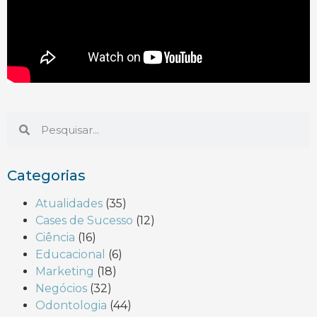
Categorias
Atualidades
(35)
Cases de Sucesso
(12)
Ciência
(16)
Educacional
(6)
Marketing
(18)
Negócios
(32)
Odontologia
(44)