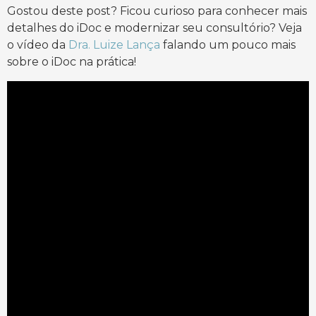
Gostou deste post? Ficou curioso para conhecer mais
detalhes do iDoc e modernizar seu consultório? Veja
o vídeo da
Dra. Luize Lança
falando um pouco mais
sobre o iDoc na prática!