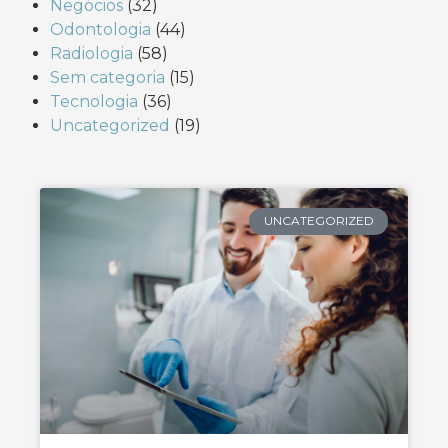
Negócios
(32)
Odontologia
(44)
Radiologia
(58)
Sem categoria
(15)
Tecnologia
(36)
Uncategorized
(19)
UNCATEGORIZED