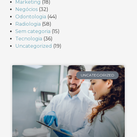
Marketing
(18)
Negócios
(32)
Odontologia
(44)
Radiologia
(58)
Sem categoria
(15)
Tecnologia
(36)
Uncategorized
(19)
UNCATEGORIZED