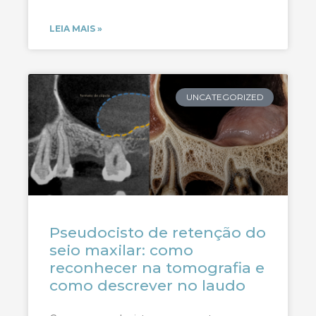
LEIA MAIS »
UNCATEGORIZED
Pseudocisto de retenção do
seio maxilar: como
reconhecer na tomografia e
como descrever no laudo