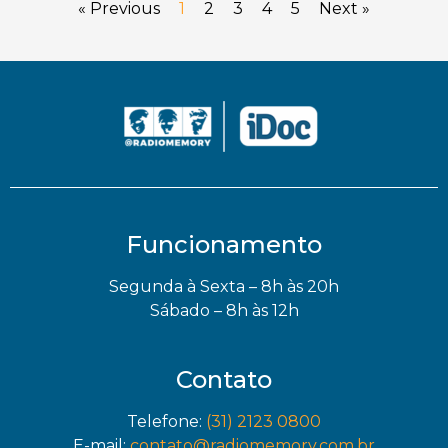
« Previous
1
2
3
4
5
Next »
Funcionamento
Segunda à Sexta – 8h às 20h
Sábado – 8h às 12h
Contato
Telefone:
(31) 2123 0800
E-mail:
contato@radiomemory.com.br